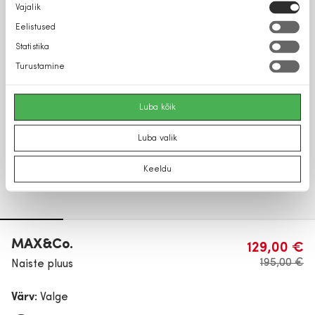
Nõusoleku
Vajalik
valik
Eelistused
Statistika
Turustamine
Luba kõik
Luba valik
Keeldu
MAX&Co.
129,00 €
195,00 €
Naiste pluus
Värv:
Valge