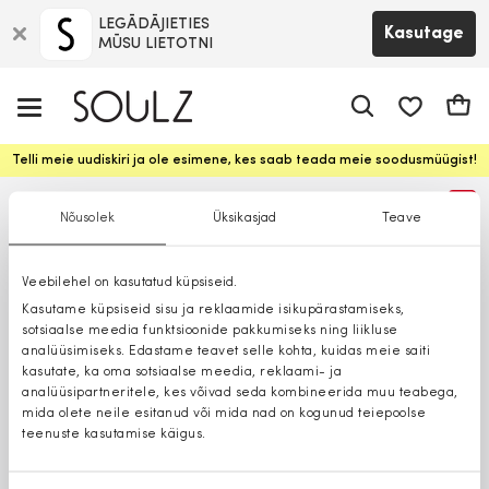
LEGĀDĀJIETIES
Kasutage
MŪSU LIETOTNI
app.shop.ui.
Ostuk
Telli meie uudiskiri ja ole esimene, kes saab teada meie soodusmüügist!
%
Nõusolek
Üksikasjad
Teave
Veebilehel on kasutatud küpsiseid.
Kasutame küpsiseid sisu ja reklaamide isikupärastamiseks,
sotsiaalse meedia funktsioonide pakkumiseks ning liikluse
analüüsimiseks. Edastame teavet selle kohta, kuidas meie saiti
kasutate, ka oma sotsiaalse meedia, reklaami- ja
analüüsipartneritele, kes võivad seda kombineerida muu teabega,
mida olete neile esitanud või mida nad on kogunud teiepoolse
teenuste kasutamise käigus.