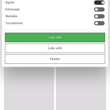
Nõusoleku
Vajalik
valik
Eelistused
Statistika
Turustamine
Luba kõik
Luba valik
Keeldu