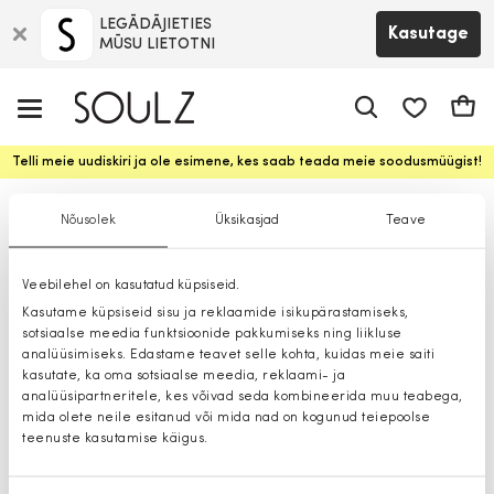
LEGĀDĀJIETIES
Kasutage
MŪSU LIETOTNI
app.shop.ui.
Ostuk
Telli meie uudiskiri ja ole esimene, kes saab teada meie soodusmüügist!
Saapad
Nõusolek
Üksikasjad
Teave
Veebilehel on kasutatud küpsiseid.
Kasutame küpsiseid sisu ja reklaamide isikupärastamiseks,
sotsiaalse meedia funktsioonide pakkumiseks ning liikluse
analüüsimiseks. Edastame teavet selle kohta, kuidas meie saiti
kasutate, ka oma sotsiaalse meedia, reklaami- ja
analüüsipartneritele, kes võivad seda kombineerida muu teabega,
mida olete neile esitanud või mida nad on kogunud teiepoolse
teenuste kasutamise käigus.