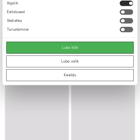
Nõusoleku
Vajalik
valik
Eelistused
Statistika
Turustamine
Luba kõik
Luba valik
Keeldu