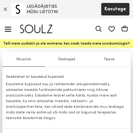
LEGĀDĀJIETIES
Kasutage
MŪSU LIETOTNI
app.shop.ui.
Ostuk
Telli meie uudiskiri ja ole esimene, kes saab teada meie soodusmüügist!
Bleiserid
Nõusolek
Üksikasjad
Teave
Veebilehel on kasutatud küpsiseid.
Kasutame küpsiseid sisu ja reklaamide isikupärastamiseks,
sotsiaalse meedia funktsioonide pakkumiseks ning liikluse
analüüsimiseks. Edastame teavet selle kohta, kuidas meie saiti
kasutate, ka oma sotsiaalse meedia, reklaami- ja
analüüsipartneritele, kes võivad seda kombineerida muu teabega,
mida olete neile esitanud või mida nad on kogunud teiepoolse
teenuste kasutamise käigus.