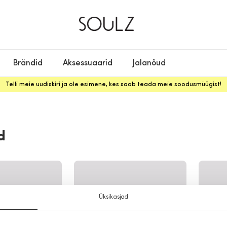
Brändid
Aksessuaarid
Jalanõud
Telli meie uudiskiri ja ole esimene, kes saab teada meie soodusmüügist!
d
Üksikasjad