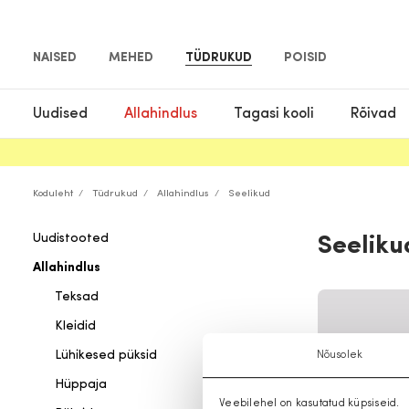
NAISED
MEHED
TÜDRUKUD
POISID
Uudised
Allahindlus
Tagasi kooli
Rõivad
Koduleht
Tüdrukud
Allahindlus
Seelikud
Uudistooted
Seeliku
Allahindlus
Teksad
Kleidid
Lühikesed püksid
Nõusolek
Hüppaja
Veebilehel on kasutatud küpsiseid.