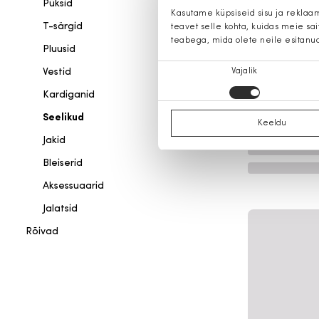
Püksid
Kasutame küpsiseid sisu ja reklaa
T-särgid
teavet selle kohta, kuidas meie sa
teabega, mida olete neile esitanu
Pluusid
Nõusoleku
Vestid
Vajalik
valik
Kardiganid
Seelikud
Keeldu
Jakid
Bleiserid
Aksessuaarid
Jalatsid
Rõivad