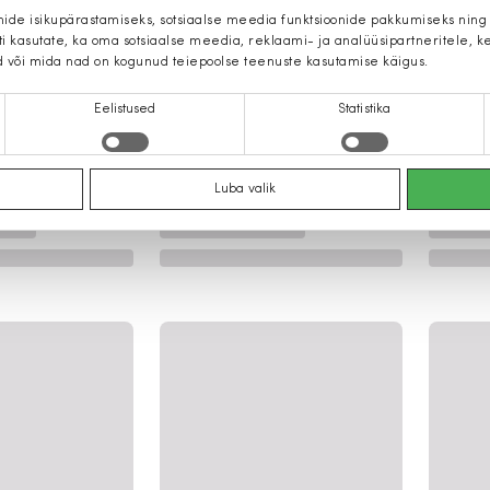
mide isikupärastamiseks, sotsiaalse meedia funktsioonide pakkumiseks ning
iti kasutate, ka oma sotsiaalse meedia, reklaami- ja analüüsipartneritele,
d või mida nad on kogunud teiepoolse teenuste kasutamise käigus.
Eelistused
Statistika
Luba valik