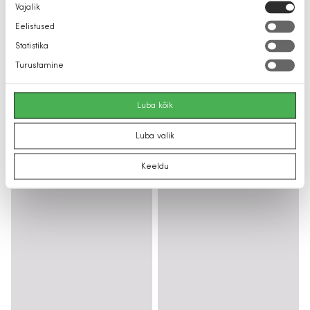
Nõusoleku
Vajalik
valik
Eelistused
Statistika
Turustamine
Luba kõik
Luba valik
Keeldu