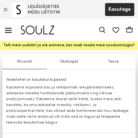
LEGĀDĀJIETIES
Kasutage
MŪSU LIETOTNI
app.shop.ui.
Ostuk
Telli meie uudiskiri ja ole esimene, kes saab teada meie soodusmüügist!
Kleidid
Nõusolek
Üksikasjad
Teave
Veebilehel on kasutatud küpsiseid.
Kasutame küpsiseid sisu ja reklaamide isikupärastamiseks,
sotsiaalse meedia funktsioonide pakkumiseks ning liikluse
analüüsimiseks. Edastame teavet selle kohta, kuidas meie saiti
kasutate, ka oma sotsiaalse meedia, reklaami- ja
analüüsipartneritele, kes võivad seda kombineerida muu teabega,
mida olete neile esitanud või mida nad on kogunud teiepoolse
teenuste kasutamise käigus.