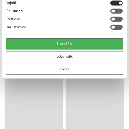
Nõusoleku
Vajalik
valik
Eelistused
Statistika
Turustamine
Luba kõik
Luba valik
Keeldu