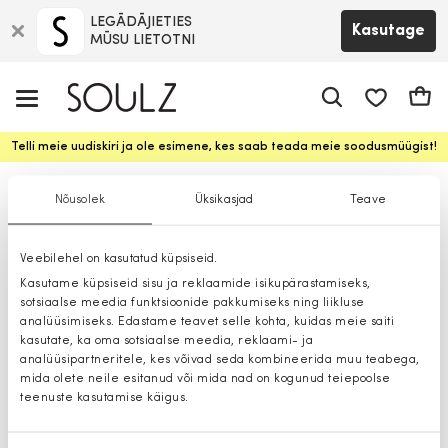
LEGĀDĀJIETIES
Kasutage
MŪSU LIETOTNI
app.shop.ui.
Ostuk
Telli meie uudiskiri ja ole esimene, kes saab teada meie soodusmüügist!
Teksad poistele
Nõusolek
Üksikasjad
Teave
Veebilehel on kasutatud küpsiseid.
Kasutame küpsiseid sisu ja reklaamide isikupärastamiseks,
sotsiaalse meedia funktsioonide pakkumiseks ning liikluse
analüüsimiseks. Edastame teavet selle kohta, kuidas meie saiti
kasutate, ka oma sotsiaalse meedia, reklaami- ja
analüüsipartneritele, kes võivad seda kombineerida muu teabega,
mida olete neile esitanud või mida nad on kogunud teiepoolse
teenuste kasutamise käigus.