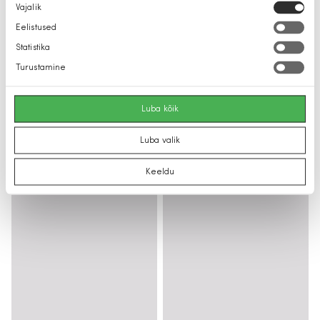
Nõusoleku
Vajalik
valik
Eelistused
Statistika
Turustamine
Luba kõik
Luba valik
Keeldu