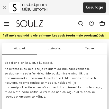
LEGĀDĀJIETIES
Kasutage
MŪSU LIETOTNI
app.shop.ui.
Ostuk
Telli meie uudiskiri ja ole esimene, kes saab teada meie soodusmüügist!
Sallid
Nõusolek
Üksikasjad
Teave
Veebilehel on kasutatud küpsiseid.
Kasutame küpsiseid sisu ja reklaamide isikupärastamiseks,
sotsiaalse meedia funktsioonide pakkumiseks ning liikluse
analüüsimiseks. Edastame teavet selle kohta, kuidas meie saiti
kasutate, ka oma sotsiaalse meedia, reklaami- ja
analüüsipartneritele, kes võivad seda kombineerida muu teabega,
mida olete neile esitanud või mida nad on kogunud teiepoolse
teenuste kasutamise käigus.