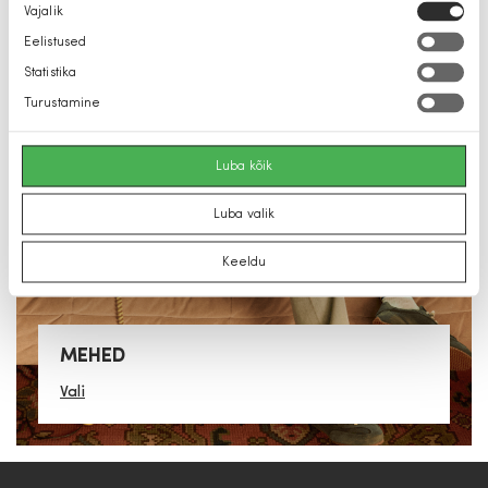
Vali
Nõusoleku
Vajalik
valik
Eelistused
Statistika
Turustamine
Luba kõik
Luba valik
Keeldu
MEHED
Vali