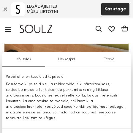
LEGĀDĀJIETIES
Kasutage
MŪSU LIETOTNI
app.shop.ui.
Ostuk
Avaleht
Nõusolek
Üksikasjad
Teave
Veebilehel on kasutatud küpsiseid.
Kasutame küpsiseid sisu ja reklaamide isikupärastamiseks,
sotsiaalse meedia funktsioonide pakkumiseks ning liikluse
analüüsimiseks. Edastame teavet selle kohta, kuidas meie saiti
kasutate, ka oma sotsiaalse meedia, reklaami- ja
analüüsipartneritele, kes võivad seda kombineerida muu teabega,
mida olete neile esitanud või mida nad on kogunud teiepoolse
teenuste kasutamise käigus.
NAISED