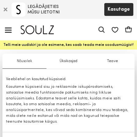
LEGĀDĀJIETIES
Kasutage
MŪSU LIETOTNI
app.shop.ui.
Ostuk
Telli meie uudiskiri ja ole esimene, kes saab teada meie soodusmüügist!
Püksid
Nõusolek
Üksikasjad
Teave
Veebilehel on kasutatud küpsiseid.
Kasutame küpsiseid sisu ja reklaamide isikupärastamiseks,
sotsiaalse meedia funktsioonide pakkumiseks ning liikluse
analüüsimiseks. Edastame teavet selle kohta, kuidas meie saiti
kasutate, ka oma sotsiaalse meedia, reklaami- ja
analüüsipartneritele, kes võivad seda kombineerida muu teabega,
mida olete neile esitanud või mida nad on kogunud teiepoolse
teenuste kasutamise käigus.