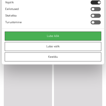
Nõusoleku
Vajalik
valik
Eelistused
Statistika
Turustamine
Luba kõik
Luba valik
Keeldu