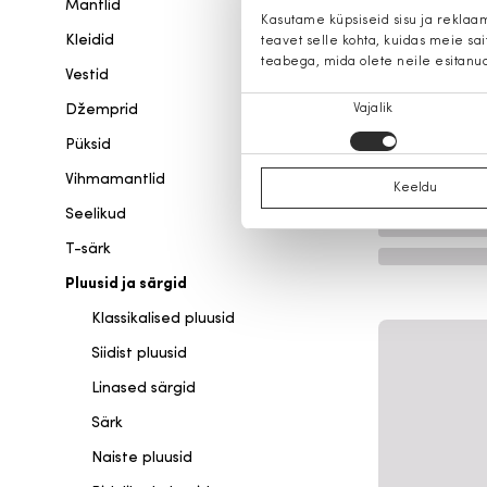
Mantlid
Kasutame küpsiseid sisu ja reklaa
Kleidid
teavet selle kohta, kuidas meie sa
teabega, mida olete neile esitanu
Vestid
Nõusoleku
Džemprid
Vajalik
valik
Püksid
Vihmamantlid
Keeldu
Seelikud
T-särk
Pluusid ja särgid
Klassikalised pluusid
Siidist pluusid
Linased särgid
Särk
Naiste pluusid