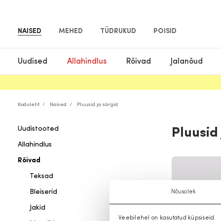
NAISED
MEHED
TÜDRUKUD
POISID
Uudised
Allahindlus
Rõivad
Jalanõud
Koduleht
Naised
Pluusid ja särgid
Uudistooted
Pluusid
Allahindlus
Rõivad
Teksad
Bleiserid
Nõusolek
Jakid
Veebilehel on kasutatud küpsiseid.