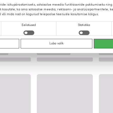
mide isikupärastamiseks, sotsiaalse meedia funktsioonide pakkumiseks ning
iti kasutate, ka oma sotsiaalse meedia, reklaami- ja analüüsipartneritele,
d või mida nad on kogunud teiepoolse teenuste kasutamise käigus.
Eelistused
Statistika
Luba valik