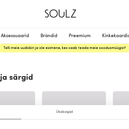
Aksessuaarid
Brändid
Preemium
Kinkekaardi
Telli meie uudiskiri ja ole esimene, kes saab teada meie soodusmüügist!
 ja särgid
Üksikasjad