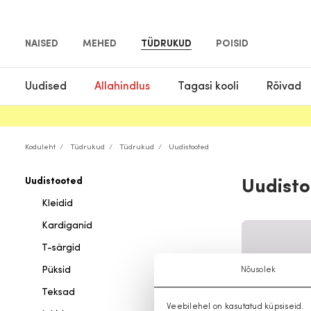
NAISED
MEHED
TÜDRUKUD
POISID
Uudised
Allahindlus
Tagasi kooli
Rõivad
Koduleht
Tüdrukud
Tüdrukud
Uudistooted
Uudistooted
Uudist
Kleidid
Kardiganid
T-särgid
Püksid
Nõusolek
Teksad
Veebilehel on kasutatud küpsiseid.