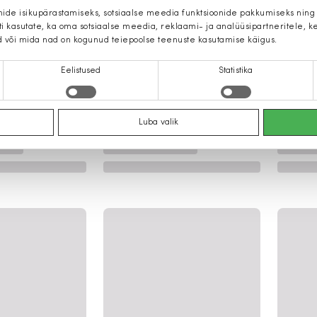
mide isikupärastamiseks, sotsiaalse meedia funktsioonide pakkumiseks ning
iti kasutate, ka oma sotsiaalse meedia, reklaami- ja analüüsipartneritele,
d või mida nad on kogunud teiepoolse teenuste kasutamise käigus.
Eelistused
Statistika
Luba valik