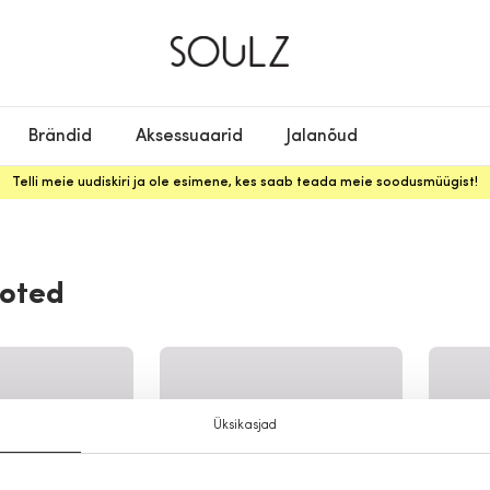
Brändid
Aksessuaarid
Jalanõud
Telli meie uudiskiri ja ole esimene, kes saab teada meie soodusmüügist!
ooted
Üksikasjad