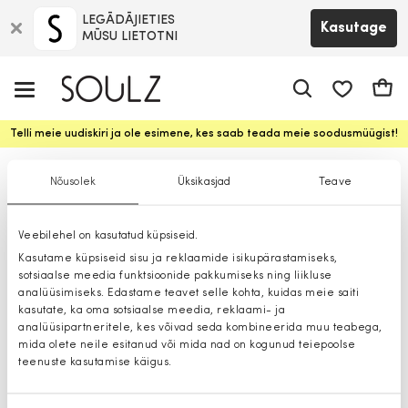
LEGĀDĀJIETIES
Kasutage
MŪSU LIETOTNI
app.shop.ui.
Ostuk
Telli meie uudiskiri ja ole esimene, kes saab teada meie soodusmüügist!
Jakid
Nõusolek
Üksikasjad
Teave
Veebilehel on kasutatud küpsiseid.
Kasutame küpsiseid sisu ja reklaamide isikupärastamiseks,
sotsiaalse meedia funktsioonide pakkumiseks ning liikluse
analüüsimiseks. Edastame teavet selle kohta, kuidas meie saiti
kasutate, ka oma sotsiaalse meedia, reklaami- ja
analüüsipartneritele, kes võivad seda kombineerida muu teabega,
mida olete neile esitanud või mida nad on kogunud teiepoolse
teenuste kasutamise käigus.