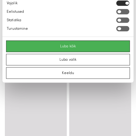
Nõusoleku
Vajalik
valik
Eelistused
Statistika
Turustamine
Luba kõik
Luba valik
Keeldu