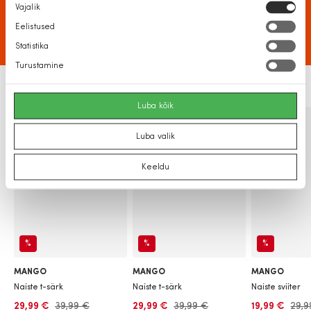
Nõusoleku
Vajalik
valik
Eelistused
Statistika
Turustamine
Luba kõik
Luba valik
Keeldu
%
%
%
MANGO
MANGO
MANGO
Naiste t-särk
Naiste t-särk
Naiste sviiter
29,99 €
39,99 €
29,99 €
39,99 €
19,99 €
29,9