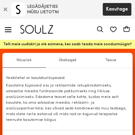
LEGĀDĀJIETIES
Kasutage
MŪSU LIETOTNI
app.shop.ui.
Ostuk
Telli meie uudiskiri ja ole esimene, kes saab teada meie soodusmüügist!
Naised
Allahindlus
Nõusolek
Üksikasjad
Teave
Veebilehel on kasutatud küpsiseid.
Kasutame küpsiseid sisu ja reklaamide isikupärastamiseks,
sotsiaalse meedia funktsioonide pakkumiseks ning liikluse
analüüsimiseks. Edastame teavet selle kohta, kuidas meie saiti
kasutate, ka oma sotsiaalse meedia, reklaami- ja
analüüsipartneritele, kes võivad seda kombineerida muu teabega,
mida olete neile esitanud või mida nad on kogunud teiepoolse
teenuste kasutamise käigus.