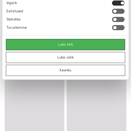
Nõusoleku
Vajalik
valik
Eelistused
Statistika
Turustamine
Luba kõik
Luba valik
Keeldu