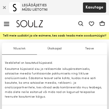
LEGĀDĀJIETIES
Kasutage
MŪSU LIETOTNI
app.shop.ui.
Ostuk
Telli meie uudiskiri ja ole esimene, kes saab teada meie soodusmüügist!
Džemprid
Nõusolek
Üksikasjad
Teave
Veebilehel on kasutatud küpsiseid.
Kasutame küpsiseid sisu ja reklaamide isikupärastamiseks,
sotsiaalse meedia funktsioonide pakkumiseks ning liikluse
analüüsimiseks. Edastame teavet selle kohta, kuidas meie saiti
kasutate, ka oma sotsiaalse meedia, reklaami- ja
analüüsipartneritele, kes võivad seda kombineerida muu teabega,
mida olete neile esitanud või mida nad on kogunud teiepoolse
teenuste kasutamise käigus.