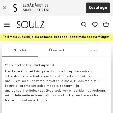
LEGĀDĀJIETIES
Kasutage
MŪSU LIETOTNI
app.shop.ui.
Ostuk
Telli meie uudiskiri ja ole esimene, kes saab teada meie soodusmüügist!
Vihmamantlid
Nõusolek
Üksikasjad
Teave
Veebilehel on kasutatud küpsiseid.
Kasutame küpsiseid sisu ja reklaamide isikupärastamiseks,
sotsiaalse meedia funktsioonide pakkumiseks ning liikluse
analüüsimiseks. Edastame teavet selle kohta, kuidas meie saiti
kasutate, ka oma sotsiaalse meedia, reklaami- ja
analüüsipartneritele, kes võivad seda kombineerida muu teabega,
mida olete neile esitanud või mida nad on kogunud teiepoolse
teenuste kasutamise käigus.