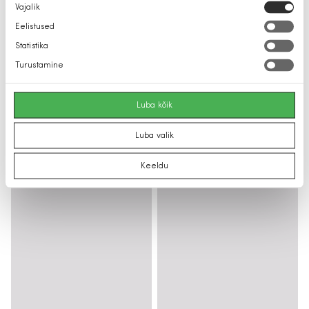
Nõusoleku
Vajalik
valik
Eelistused
Statistika
Turustamine
Luba kõik
Luba valik
Keeldu