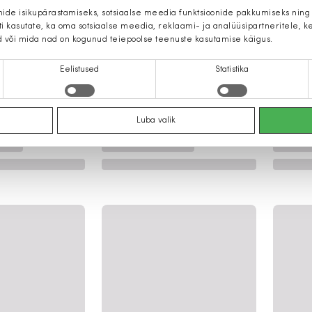
mide isikupärastamiseks, sotsiaalse meedia funktsioonide pakkumiseks ning
iti kasutate, ka oma sotsiaalse meedia, reklaami- ja analüüsipartneritele,
d või mida nad on kogunud teiepoolse teenuste kasutamise käigus.
Eelistused
Statistika
Luba valik