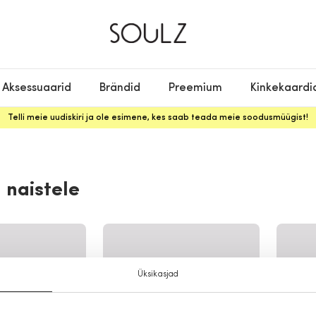
Aksessuaarid
Brändid
Preemium
Kinkekaardi
Telli meie uudiskiri ja ole esimene, kes saab teada meie soodusmüügist!
 naistele
Üksikasjad