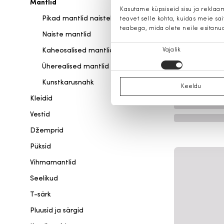
Mantlid
Kasutame küpsiseid sisu ja reklaa
Pikad mantlid naistele
teavet selle kohta, kuidas meie sa
teabega, mida olete neile esitanu
Naiste mantlid
Nõusoleku
Kaheosalised mantlid
Vajalik
valik
Üherealised mantlid
Kunstkarusnahk
Keeldu
Kleidid
Vestid
Džemprid
Püksid
Vihmamantlid
Seelikud
T-särk
Pluusid ja särgid