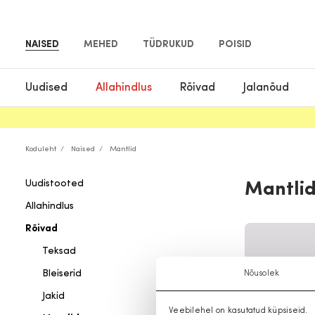
NAISED
MEHED
TÜDRUKUD
POISID
Uudised
Allahindlus
Rõivad
Jalanõud
Koduleht
Naised
Mantlid
Uudistooted
Mantlid
Allahindlus
Rõivad
Teksad
Bleiserid
Nõusolek
Jakid
Veebilehel on kasutatud küpsiseid.