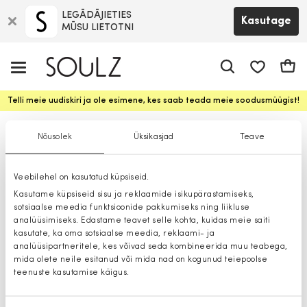
LEGĀDĀJIETIES
Kasutage
MŪSU LIETOTNI
app.shop.ui.
Ostuk
Telli meie uudiskiri ja ole esimene, kes saab teada meie soodusmüügist!
Nõusolek
Üksikasjad
Teave
A
Veebilehel on kasutatud küpsiseid.
Kasutame küpsiseid sisu ja reklaamide isikupärastamiseks,
A.KJÆRBEDE
sotsiaalse meedia funktsioonide pakkumiseks ning liikluse
analüüsimiseks. Edastame teavet selle kohta, kuidas meie saiti
ACCESSORIES
kasutate, ka oma sotsiaalse meedia, reklaami- ja
ALDO
analüüsipartneritele, kes võivad seda kombineerida muu teabega,
mida olete neile esitanud või mida nad on kogunud teiepoolse
AMI RTW
teenuste kasutamise käigus.
ANTONY MORATO
AXEL ARIGATO