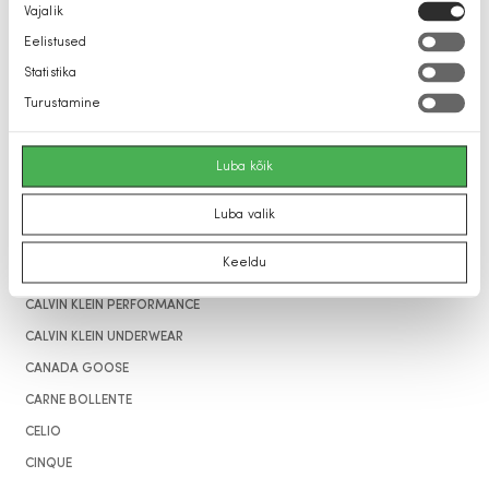
Nõusoleku
Vajalik
B
valik
Eelistused
BLEND
Statistika
BOGGI MILANO
Turustamine
BOSS
BUGATTI
Luba kõik
C
Luba valik
CALVIN KLEIN
Keeldu
CALVIN KLEIN JEANS
CALVIN KLEIN PERFORMANCE
CALVIN KLEIN UNDERWEAR
CANADA GOOSE
CARNE BOLLENTE
CELIO
CINQUE