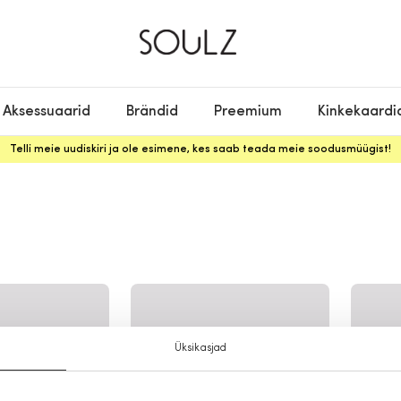
Aksessuaarid
Brändid
Preemium
Kinkekaardi
Telli meie uudiskiri ja ole esimene, kes saab teada meie soodusmüügist!
Üksikasjad