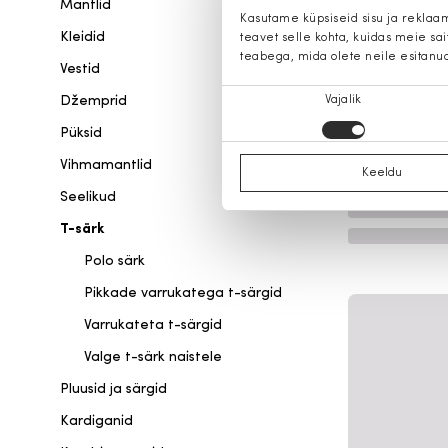
Mantlid
Kasutame küpsiseid sisu ja reklaa
Kleidid
teavet selle kohta, kuidas meie sa
teabega, mida olete neile esitanu
Vestid
Nõusoleku
Džemprid
Vajalik
valik
Püksid
Vihmamantlid
Keeldu
Seelikud
T-särk
Polo särk
Pikkade varrukatega t-särgid
Varrukateta t-särgid
Valge t-särk naistele
Pluusid ja särgid
Kardiganid