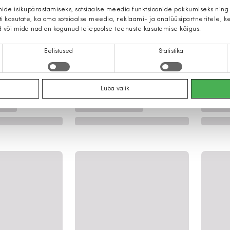
mide isikupärastamiseks, sotsiaalse meedia funktsioonide pakkumiseks ning
iti kasutate, ka oma sotsiaalse meedia, reklaami- ja analüüsipartneritele,
d või mida nad on kogunud teiepoolse teenuste kasutamise käigus.
Eelistused
Statistika
Luba valik