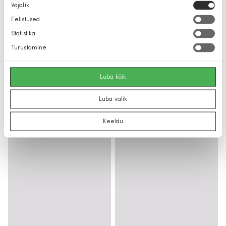
Nõusoleku
Vajalik
valik
Eelistused
Statistika
Turustamine
Luba kõik
Luba valik
Keeldu