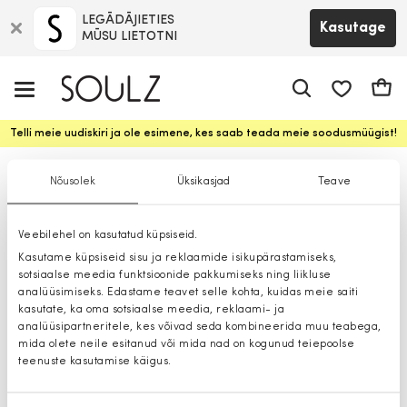
LEGĀDĀJIETIES
Kasutage
MŪSU LIETOTNI
app.shop.ui.
Ostuk
Telli meie uudiskiri ja ole esimene, kes saab teada meie soodusmüügist!
Magdalena Sabalė soovitab
Nõusolek
Üksikasjad
Teave
Veebilehel on kasutatud küpsiseid.
Kasutame küpsiseid sisu ja reklaamide isikupärastamiseks,
sotsiaalse meedia funktsioonide pakkumiseks ning liikluse
analüüsimiseks. Edastame teavet selle kohta, kuidas meie saiti
kasutate, ka oma sotsiaalse meedia, reklaami- ja
analüüsipartneritele, kes võivad seda kombineerida muu teabega,
mida olete neile esitanud või mida nad on kogunud teiepoolse
teenuste kasutamise käigus.