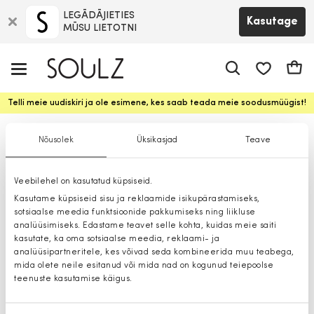
LEGĀDĀJIETIES
Kasutage
MŪSU LIETOTNI
app.shop.ui.
Ostuk
Telli meie uudiskiri ja ole esimene, kes saab teada meie soodusmüügist!
Ujumisriided
Nõusolek
Üksikasjad
Teave
Veebilehel on kasutatud küpsiseid.
Kasutame küpsiseid sisu ja reklaamide isikupärastamiseks,
sotsiaalse meedia funktsioonide pakkumiseks ning liikluse
analüüsimiseks. Edastame teavet selle kohta, kuidas meie saiti
kasutate, ka oma sotsiaalse meedia, reklaami- ja
analüüsipartneritele, kes võivad seda kombineerida muu teabega,
mida olete neile esitanud või mida nad on kogunud teiepoolse
teenuste kasutamise käigus.