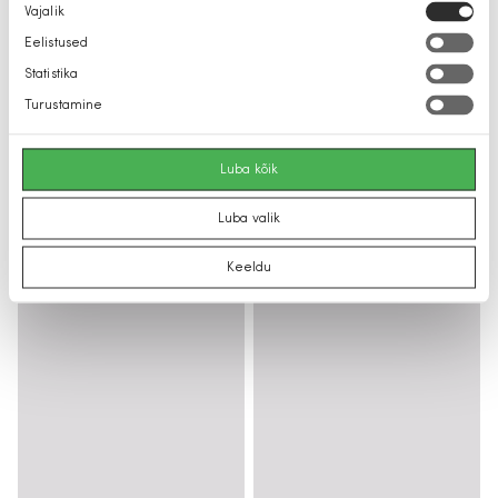
Nõusoleku
Vajalik
valik
Eelistused
Statistika
Turustamine
Luba kõik
Luba valik
Keeldu