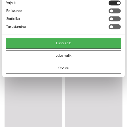
Nõusoleku
Vajalik
valik
Eelistused
Statistika
Turustamine
Luba kõik
Luba valik
Keeldu