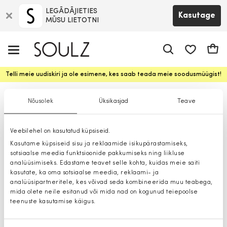
LEGĀDĀJIETIES
Kasutage
MŪSU LIETOTNI
app.shop.ui.
Ostuk
Telli meie uudiskiri ja ole esimene, kes saab teada meie soodusmüügist!
Käekotid
Nõusolek
Üksikasjad
Teave
Veebilehel on kasutatud küpsiseid.
Kasutame küpsiseid sisu ja reklaamide isikupärastamiseks,
sotsiaalse meedia funktsioonide pakkumiseks ning liikluse
analüüsimiseks. Edastame teavet selle kohta, kuidas meie saiti
kasutate, ka oma sotsiaalse meedia, reklaami- ja
analüüsipartneritele, kes võivad seda kombineerida muu teabega,
mida olete neile esitanud või mida nad on kogunud teiepoolse
teenuste kasutamise käigus.