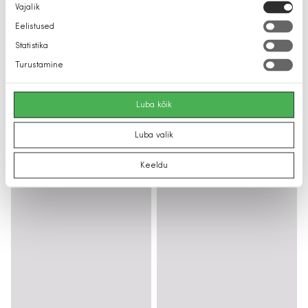
Nõusoleku
Vajalik
valik
Eelistused
Statistika
Turustamine
Luba kõik
Luba valik
Keeldu