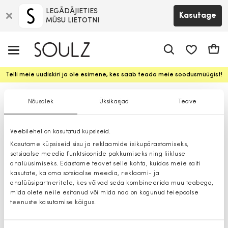
LEGĀDĀJIETIES
Kasutage
MŪSU LIETOTNI
app.shop.ui.
Ostuk
Telli meie uudiskiri ja ole esimene, kes saab teada meie soodusmüügist!
Ööriided
Nõusolek
Üksikasjad
Teave
Veebilehel on kasutatud küpsiseid.
Kasutame küpsiseid sisu ja reklaamide isikupärastamiseks,
sotsiaalse meedia funktsioonide pakkumiseks ning liikluse
analüüsimiseks. Edastame teavet selle kohta, kuidas meie saiti
kasutate, ka oma sotsiaalse meedia, reklaami- ja
analüüsipartneritele, kes võivad seda kombineerida muu teabega,
mida olete neile esitanud või mida nad on kogunud teiepoolse
teenuste kasutamise käigus.