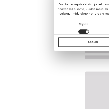
Kasutame küpsiseid sisu ja reklaa
teavet selle kohta, kuidas meie sa
teabega, mida olete neile esitanu
Nõusoleku
Vajalik
valik
Keeldu