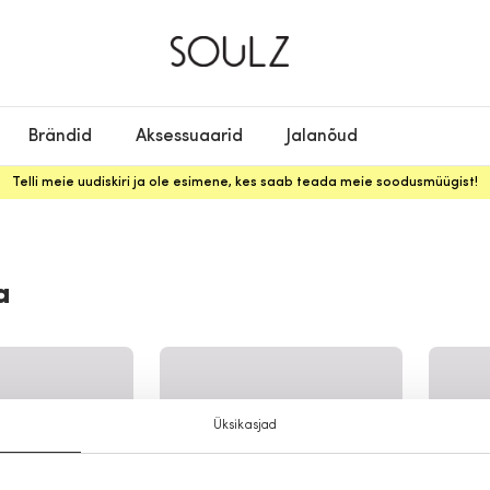
Brändid
Aksessuaarid
Jalanõud
Telli meie uudiskiri ja ole esimene, kes saab teada meie soodusmüügist!
a
Üksikasjad