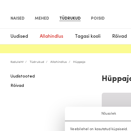
NAISED
MEHED
TÜDRUKUD
POISID
Uudised
Allahindlus
Tagasi kooli
Rõivad
Koduleht
Tüdrukud
Allahindlus
Hüppaja
Uudistooted
Hüppaj
Rõivad
Nõusolek
Veebilehel on kasutatud küpsiseid.