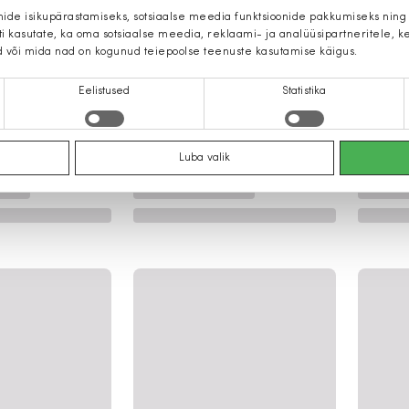
mide isikupärastamiseks, sotsiaalse meedia funktsioonide pakkumiseks ning
iti kasutate, ka oma sotsiaalse meedia, reklaami- ja analüüsipartneritele,
d või mida nad on kogunud teiepoolse teenuste kasutamise käigus.
Eelistused
Statistika
Luba valik