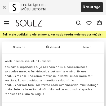
LEGĀDĀJIETIES
Kasutage
MŪSU LIETOTNI
app.shop.ui.
Ostuk
Telli meie uudiskiri ja ole esimene, kes saab teada meie soodusmüügist!
Pikkade saapaid
Nõusolek
Üksikasjad
Teave
Veebilehel on kasutatud küpsiseid.
Kasutame küpsiseid sisu ja reklaamide isikupärastamiseks,
sotsiaalse meedia funktsioonide pakkumiseks ning liikluse
analüüsimiseks. Edastame teavet selle kohta, kuidas meie saiti
kasutate, ka oma sotsiaalse meedia, reklaami- ja
analüüsipartneritele, kes võivad seda kombineerida muu teabega,
mida olete neile esitanud või mida nad on kogunud teiepoolse
teenuste kasutamise käigus.