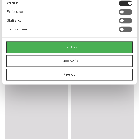
Nõusoleku
Vajalik
valik
Eelistused
Statistika
Turustamine
Luba kõik
Luba valik
Keeldu