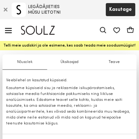
LEGĀDĀJIETIES
Kasutage
MŪSU LIETOTNI
app.shop.ui.
Ostuk
Telli meie uudiskiri ja ole esimene, kes saab teada meie soodusmüügist!
Püksid
Nõusolek
Üksikasjad
Teave
Veebilehel on kasutatud küpsiseid.
Kasutame küpsiseid sisu ja reklaamide isikupärastamiseks,
sotsiaalse meedia funktsioonide pakkumiseks ning liikluse
analüüsimiseks. Edastame teavet selle kohta, kuidas meie saiti
kasutate, ka oma sotsiaalse meedia, reklaami- ja
analüüsipartneritele, kes võivad seda kombineerida muu teabega,
mida olete neile esitanud või mida nad on kogunud teiepoolse
teenuste kasutamise käigus.