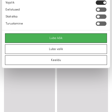
Nõusoleku
Vajalik
valik
Eelistused
Statistika
Turustamine
Luba kõik
Luba valik
Keeldu