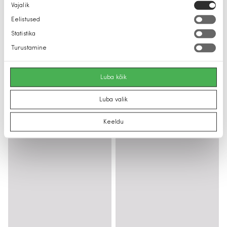
Nõusoleku
Vajalik
valik
Eelistused
Statistika
Turustamine
Luba kõik
Luba valik
Keeldu