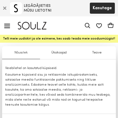
LEGĀDĀJIETIES
Kasutage
MŪSU LIETOTNI
app.shop.ui.
Ostuk
Telli meie uudiskiri ja ole esimene, kes saab teada meie soodusmüügist!
Aksessuaarid
Nõusolek
Üksikasjad
Teave
Veebilehel on kasutatud küpsiseid.
Kasutame küpsiseid sisu ja reklaamide isikupärastamiseks,
sotsiaalse meedia funktsioonide pakkumiseks ning liikluse
analüüsimiseks. Edastame teavet selle kohta, kuidas meie saiti
kasutate, ka oma sotsiaalse meedia, reklaami- ja
analüüsipartneritele, kes võivad seda kombineerida muu teabega,
mida olete neile esitanud või mida nad on kogunud teiepoolse
teenuste kasutamise käigus.