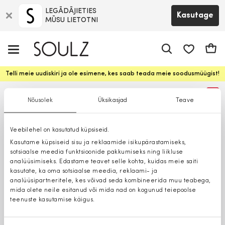
LEGĀDĀJIETIES
Kasutage
MŪSU LIETOTNI
app.shop.ui.
Ostuk
Telli meie uudiskiri ja ole esimene, kes saab teada meie soodusmüügist!
%
Nõusolek
Üksikasjad
Teave
Veebilehel on kasutatud küpsiseid.
Kasutame küpsiseid sisu ja reklaamide isikupärastamiseks,
sotsiaalse meedia funktsioonide pakkumiseks ning liikluse
analüüsimiseks. Edastame teavet selle kohta, kuidas meie saiti
kasutate, ka oma sotsiaalse meedia, reklaami- ja
analüüsipartneritele, kes võivad seda kombineerida muu teabega,
mida olete neile esitanud või mida nad on kogunud teiepoolse
teenuste kasutamise käigus.