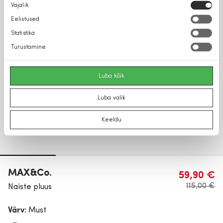
Nõusoleku
Vajalik
valik
Eelistused
Statistika
Turustamine
Luba kõik
Luba valik
Keeldu
MAX&Co.
59,90 €
115,00 €
Naiste pluus
Värv:
Must