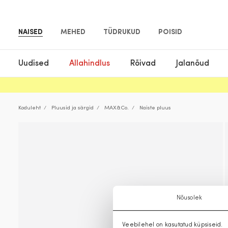
NAISED
MEHED
TÜDRUKUD
POISID
Uudised
Allahindlus
Rõivad
Jalanõud
Koduleht
Pluusid ja särgid
MAX&Co.
Naiste pluus
Nõusolek
Veebilehel on kasutatud küpsiseid.