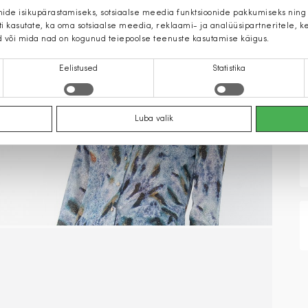
mide isikupärastamiseks, sotsiaalse meedia funktsioonide pakkumiseks ning
iti kasutate, ka oma sotsiaalse meedia, reklaami- ja analüüsipartneritele,
d või mida nad on kogunud teiepoolse teenuste kasutamise käigus.
Eelistused
Statistika
Luba valik