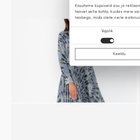
Kasutame küpsiseid sisu ja reklaa
teavet selle kohta, kuidas meie sa
teabega, mida olete neile esitanu
Nõusoleku
Vajalik
valik
Keeldu