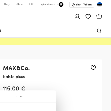
Blogi
Abiks
KKK
Ligipääsetavus
Linn:
Tallinn
app.shop.ui.wis
Ostukor
d
MAX&Co.
Naiste pluus
115,00 €
Teave
Värv:
Marga
3