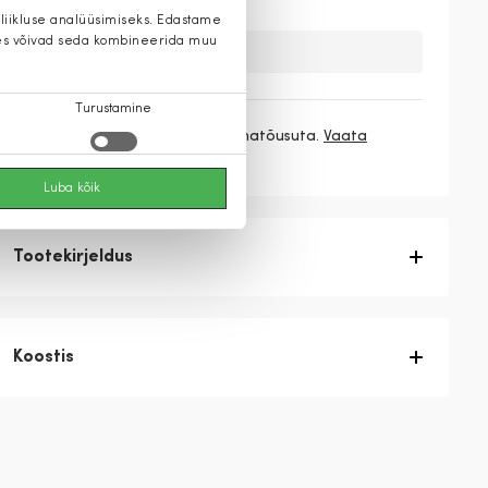
 liikluse analüüsimiseks. Edastame
 kes võivad seda kombineerida muu
Kahuks meil ei ole seda toodet.
Turustamine
3 makset
38,33 €
/ kuu ilma hinnatõusuta.
Vaata
rohkem
Luba kõik
Tootekirjeldus
Koostis