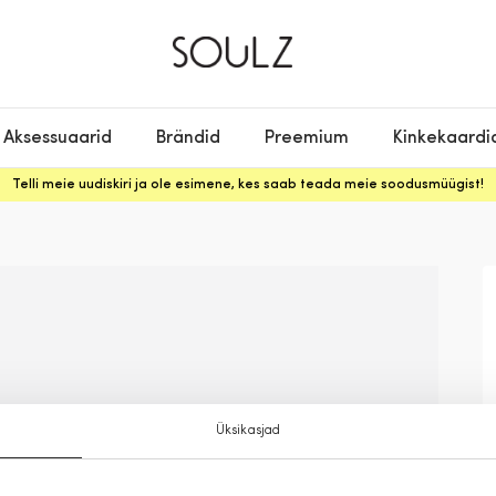
Aksessuaarid
Brändid
Preemium
Kinkekaardi
Telli meie uudiskiri ja ole esimene, kes saab teada meie soodusmüügist!
Üksikasjad