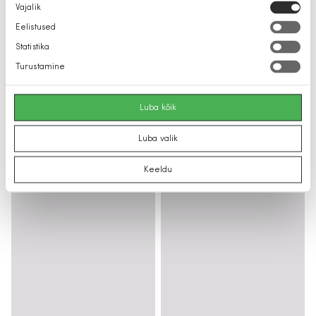
Nõusoleku
Vajalik
valik
Eelistused
Statistika
Turustamine
Luba kõik
Luba valik
Keeldu