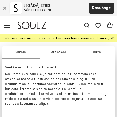
LEGĀDĀJIETIES
Kasutage
MŪSU LIETOTNI
app.shop.ui.
Ostuk
Telli meie uudiskiri ja ole esimene, kes saab teada meie soodusmüügist!
Bleiserid
Nõusolek
Üksikasjad
Teave
Veebilehel on kasutatud küpsiseid.
Kasutame küpsiseid sisu ja reklaamide isikupärastamiseks,
sotsiaalse meedia funktsioonide pakkumiseks ning liikluse
analüüsimiseks. Edastame teavet selle kohta, kuidas meie saiti
kasutate, ka oma sotsiaalse meedia, reklaami- ja
analüüsipartneritele, kes võivad seda kombineerida muu teabega,
mida olete neile esitanud või mida nad on kogunud teiepoolse
teenuste kasutamise käigus.