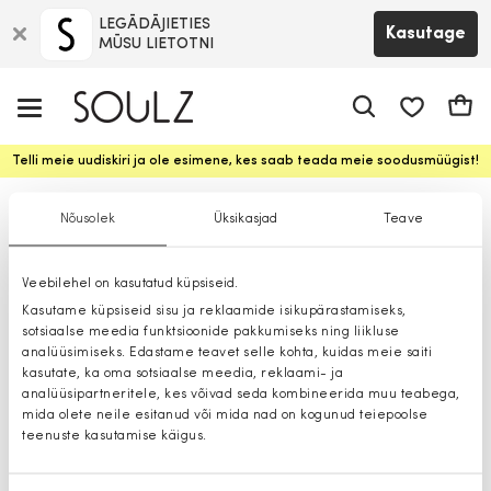
LEGĀDĀJIETIES
Kasutage
MŪSU LIETOTNI
app.shop.ui.
Ostuk
Telli meie uudiskiri ja ole esimene, kes saab teada meie soodusmüügist!
Mütsid
Nõusolek
Üksikasjad
Teave
Veebilehel on kasutatud küpsiseid.
Kasutame küpsiseid sisu ja reklaamide isikupärastamiseks,
sotsiaalse meedia funktsioonide pakkumiseks ning liikluse
analüüsimiseks. Edastame teavet selle kohta, kuidas meie saiti
kasutate, ka oma sotsiaalse meedia, reklaami- ja
analüüsipartneritele, kes võivad seda kombineerida muu teabega,
mida olete neile esitanud või mida nad on kogunud teiepoolse
teenuste kasutamise käigus.