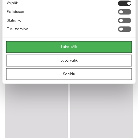
Nõusoleku
Vajalik
valik
Eelistused
Statistika
Turustamine
Luba kõik
Luba valik
Keeldu