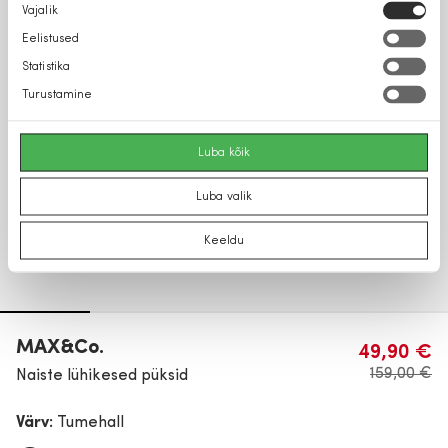
Nõusoleku
Vajalik
valik
Eelistused
Statistika
Turustamine
Luba kõik
Luba valik
Keeldu
MAX&Co.
49,90 €
159,00 €
Naiste lühikesed püksid
Värv:
Tumehall