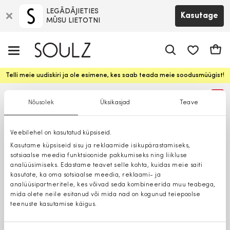
LEGĀDĀJIETIES
Kasutage
MŪSU LIETOTNI
app.shop.ui.
Ostuk
Telli meie uudiskiri ja ole esimene, kes saab teada meie soodusmüügist!
%
Nõusolek
Üksikasjad
Teave
Veebilehel on kasutatud küpsiseid.
Kasutame küpsiseid sisu ja reklaamide isikupärastamiseks,
sotsiaalse meedia funktsioonide pakkumiseks ning liikluse
analüüsimiseks. Edastame teavet selle kohta, kuidas meie saiti
kasutate, ka oma sotsiaalse meedia, reklaami- ja
analüüsipartneritele, kes võivad seda kombineerida muu teabega,
mida olete neile esitanud või mida nad on kogunud teiepoolse
teenuste kasutamise käigus.