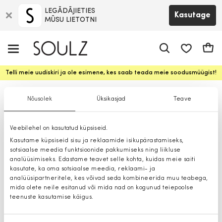
LEGĀDĀJIETIES
Kasutage
MŪSU LIETOTNI
app.shop.ui.
Ostuk
Telli meie uudiskiri ja ole esimene, kes saab teada meie soodusmüügist!
Kleidid
Nõusolek
Üksikasjad
Teave
Veebilehel on kasutatud küpsiseid.
Kasutame küpsiseid sisu ja reklaamide isikupärastamiseks,
sotsiaalse meedia funktsioonide pakkumiseks ning liikluse
analüüsimiseks. Edastame teavet selle kohta, kuidas meie saiti
kasutate, ka oma sotsiaalse meedia, reklaami- ja
analüüsipartneritele, kes võivad seda kombineerida muu teabega,
mida olete neile esitanud või mida nad on kogunud teiepoolse
teenuste kasutamise käigus.