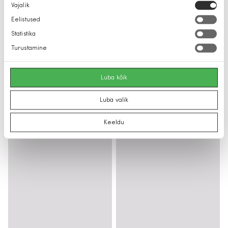
Nõusoleku
Vajalik
valik
Eelistused
Statistika
Turustamine
Luba kõik
Luba valik
Keeldu