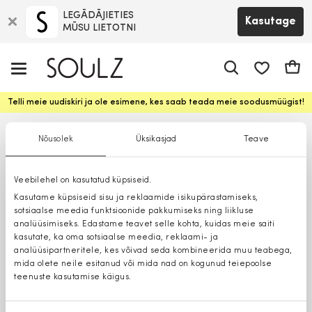
LEGĀDĀJIETIES
Kasutage
MŪSU LIETOTNI
app.shop.ui.
Ostuk
Telli meie uudiskiri ja ole esimene, kes saab teada meie soodusmüügist!
Nõusolek
Üksikasjad
Teave
Veebilehel on kasutatud küpsiseid.
Kasutame küpsiseid sisu ja reklaamide isikupärastamiseks,
sotsiaalse meedia funktsioonide pakkumiseks ning liikluse
analüüsimiseks. Edastame teavet selle kohta, kuidas meie saiti
kasutate, ka oma sotsiaalse meedia, reklaami- ja
analüüsipartneritele, kes võivad seda kombineerida muu teabega,
mida olete neile esitanud või mida nad on kogunud teiepoolse
teenuste kasutamise käigus.