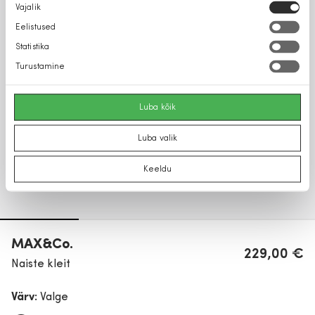
Nõusoleku
Vajalik
valik
Eelistused
Statistika
Turustamine
Luba kõik
Luba valik
Keeldu
MAX&Co.
229,00 €
Naiste kleit
Värv:
Valge