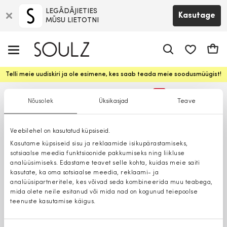
LEGĀDĀJIETIES
Kasutage
MŪSU LIETOTNI
app.shop.ui.
Ostuk
Telli meie uudiskiri ja ole esimene, kes saab teada meie soodusmüügist!
%
Nõusolek
Üksikasjad
Teave
Suuremad suurused
Veebilehel on kasutatud küpsiseid.
Kasutame küpsiseid sisu ja reklaamide isikupärastamiseks,
sotsiaalse meedia funktsioonide pakkumiseks ning liikluse
analüüsimiseks. Edastame teavet selle kohta, kuidas meie saiti
kasutate, ka oma sotsiaalse meedia, reklaami- ja
analüüsipartneritele, kes võivad seda kombineerida muu teabega,
mida olete neile esitanud või mida nad on kogunud teiepoolse
teenuste kasutamise käigus.