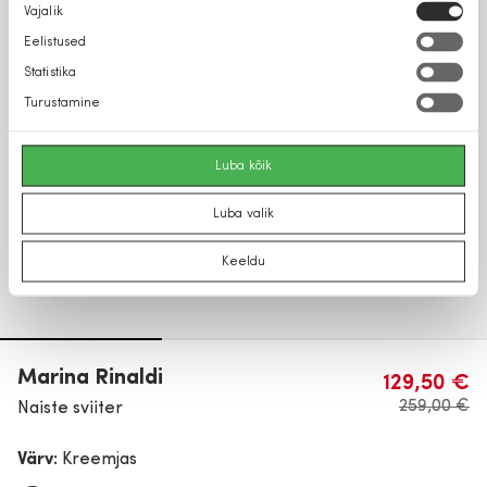
Nõusoleku
Vajalik
valik
Eelistused
Statistika
Turustamine
Luba kõik
Luba valik
Keeldu
Marina Rinaldi
129,50 €
259,00 €
Naiste sviiter
Värv:
Kreemjas