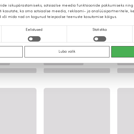
mide isikupärastamiseks, sotsiaalse meedia funktsioonide pakkumiseks ning
iti kasutate, ka oma sotsiaalse meedia, reklaami- ja analüüsipartneritele,
d või mida nad on kogunud teiepoolse teenuste kasutamise käigus.
Eelistused
Statistika
Luba valik