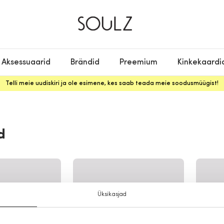
Aksessuaarid
Brändid
Preemium
Kinkekaardi
Telli meie uudiskiri ja ole esimene, kes saab teada meie soodusmüügist!
d
Üksikasjad