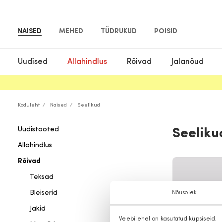
NAISED
MEHED
TÜDRUKUD
POISID
Uudised
Allahindlus
Rõivad
Jalanõud
Koduleht
Naised
Seelikud
Uudistooted
Seeliku
Allahindlus
Rõivad
Teksad
Bleiserid
Nõusolek
Jakid
Veebilehel on kasutatud küpsiseid.