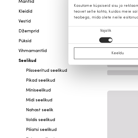
Mantlid
Kasutame küpsiseid sisu ja reklaa
Kleidid
teavet selle kohta, kuidas meie sa
teabega, mida olete neile esitanu
Vestid
Nõusoleku
Džemprid
Vajalik
valik
Püksid
Vihmamantlid
Keeldu
Seelikud
Plisseeritud seelikud
Pikad seelikud
Miniseelikud
Midi seelikud
Nahast seelik
Voldis seelikud
Pliiatsi seelikud