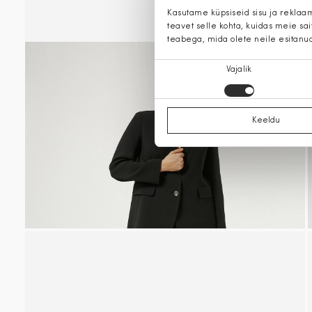
Kasutame küpsiseid sisu ja reklaa
teavet selle kohta, kuidas meie sa
teabega, mida olete neile esitanu
Nõusoleku
Vajalik
valik
Keeldu