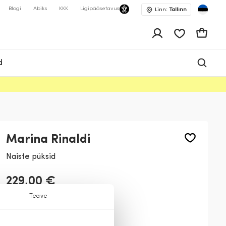
Blogi
Abiks
KKK
Ligipääsetavus
Linn:
Tallinn
app.shop.ui.wis
Ostukor
d
Marina Rinaldi
Naiste püksid
229,00 €
Teave
Värv:
Must
001