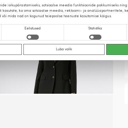
mide isikupärastamiseks, sotsiaalse meedia funktsioonide pakkumiseks ning
iti kasutate, ka oma sotsiaalse meedia, reklaami- ja analüüsipartneritele,
d või mida nad on kogunud teiepoolse teenuste kasutamise käigus.
Eelistused
Statistika
Luba valik