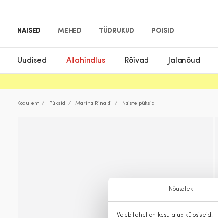
NAISED
MEHED
TÜDRUKUD
POISID
Uudised
Allahindlus
Rõivad
Jalanõud
Koduleht
Püksid
Marina Rinaldi
Naiste püksid
Nõusolek
Veebilehel on kasutatud küpsiseid.