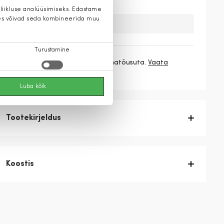
 liikluse analüüsimiseks. Edastame
 kes võivad seda kombineerida muu
Kahuks meil ei ole seda toodet.
Turustamine
3 makset
76,33 €
/ kuu ilma hinnatõusuta.
Vaata
rohkem
Luba kõik
Tootekirjeldus
Koostis