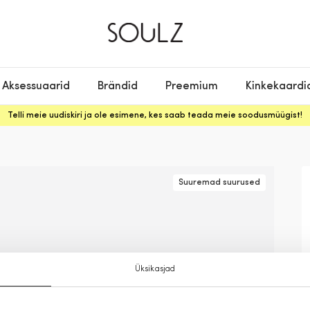
Aksessuaarid
Brändid
Preemium
Kinkekaardi
Telli meie uudiskiri ja ole esimene, kes saab teada meie soodusmüügist!
Suuremad suurused
Üksikasjad