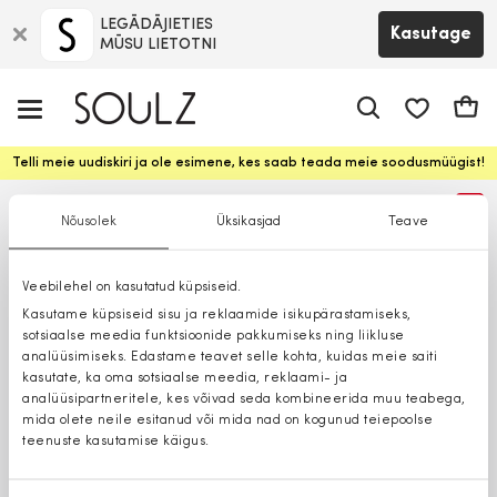
LEGĀDĀJIETIES
Kasutage
MŪSU LIETOTNI
app.shop.ui.
Ostuk
Telli meie uudiskiri ja ole esimene, kes saab teada meie soodusmüügist!
%
Nõusolek
Üksikasjad
Teave
Veebilehel on kasutatud küpsiseid.
Kasutame küpsiseid sisu ja reklaamide isikupärastamiseks,
sotsiaalse meedia funktsioonide pakkumiseks ning liikluse
analüüsimiseks. Edastame teavet selle kohta, kuidas meie saiti
kasutate, ka oma sotsiaalse meedia, reklaami- ja
analüüsipartneritele, kes võivad seda kombineerida muu teabega,
mida olete neile esitanud või mida nad on kogunud teiepoolse
teenuste kasutamise käigus.