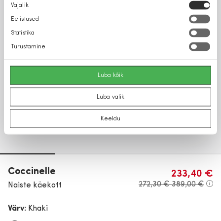
Nõusoleku
Vajalik
valik
Eelistused
Statistika
Turustamine
Luba kõik
Luba valik
Keeldu
Coccinelle
233,40 €
272,30 €
389,00 €
Naiste käekott
Värv:
Khaki