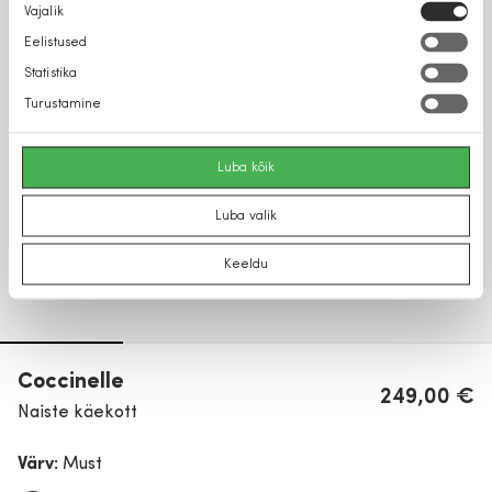
Nõusoleku
Vajalik
valik
Eelistused
Statistika
Turustamine
Luba kõik
Luba valik
Keeldu
Coccinelle
249,00 €
Naiste käekott
Värv:
Must