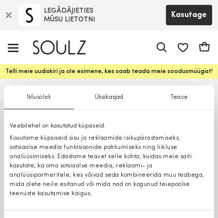
LEGĀDĀJIETIES
Kasutage
MŪSU LIETOTNI
app.shop.ui.
Ostuk
Telli meie uudiskiri ja ole esimene, kes saab teada meie soodusmüügist!
Nõusolek
Üksikasjad
Teave
Veebilehel on kasutatud küpsiseid.
Kasutame küpsiseid sisu ja reklaamide isikupärastamiseks,
sotsiaalse meedia funktsioonide pakkumiseks ning liikluse
analüüsimiseks. Edastame teavet selle kohta, kuidas meie saiti
kasutate, ka oma sotsiaalse meedia, reklaami- ja
analüüsipartneritele, kes võivad seda kombineerida muu teabega,
mida olete neile esitanud või mida nad on kogunud teiepoolse
teenuste kasutamise käigus.