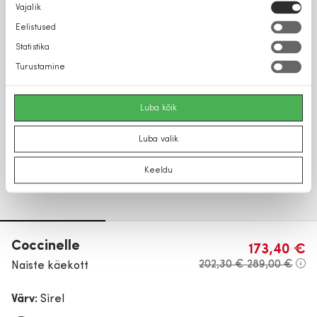
Nõusoleku
Vajalik
valik
Eelistused
Statistika
Turustamine
Luba kõik
Luba valik
Keeldu
Coccinelle
173,40 €
202,30 €
289,00 €
Naiste käekott
Värv:
Sirel