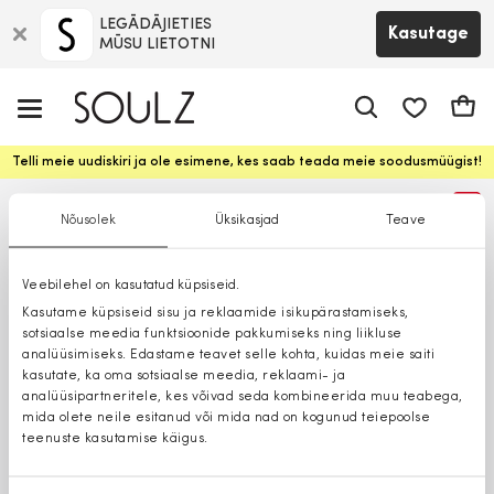
LEGĀDĀJIETIES
Kasutage
MŪSU LIETOTNI
app.shop.ui.
Ostuk
Telli meie uudiskiri ja ole esimene, kes saab teada meie soodusmüügist!
%
Nõusolek
Üksikasjad
Teave
Veebilehel on kasutatud küpsiseid.
Kasutame küpsiseid sisu ja reklaamide isikupärastamiseks,
sotsiaalse meedia funktsioonide pakkumiseks ning liikluse
analüüsimiseks. Edastame teavet selle kohta, kuidas meie saiti
kasutate, ka oma sotsiaalse meedia, reklaami- ja
analüüsipartneritele, kes võivad seda kombineerida muu teabega,
mida olete neile esitanud või mida nad on kogunud teiepoolse
teenuste kasutamise käigus.