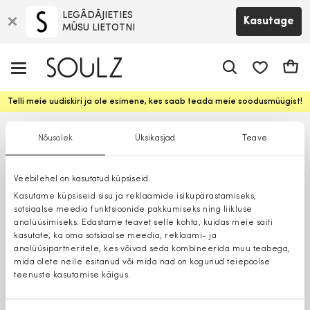
LEGĀDĀJIETIES
Kasutage
MŪSU LIETOTNI
app.shop.ui.
Ostuk
Telli meie uudiskiri ja ole esimene, kes saab teada meie soodusmüügist!
Nõusolek
Üksikasjad
Teave
Veebilehel on kasutatud küpsiseid.
Kasutame küpsiseid sisu ja reklaamide isikupärastamiseks,
sotsiaalse meedia funktsioonide pakkumiseks ning liikluse
analüüsimiseks. Edastame teavet selle kohta, kuidas meie saiti
kasutate, ka oma sotsiaalse meedia, reklaami- ja
analüüsipartneritele, kes võivad seda kombineerida muu teabega,
mida olete neile esitanud või mida nad on kogunud teiepoolse
teenuste kasutamise käigus.