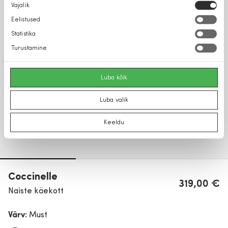
Nõusoleku
Vajalik
valik
Eelistused
Statistika
Turustamine
Luba kõik
Luba valik
Keeldu
Coccinelle
319,00 €
Naiste käekott
Värv:
Must