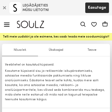
LEGĀDĀJIETIES
Kasutage
MŪSU LIETOTNI
app.shop.ui.
Ostuk
Telli meie uudiskiri ja ole esimene, kes saab teada meie soodusmüügist!
Nõusolek
Üksikasjad
Teave
Veebilehel on kasutatud küpsiseid.
Kasutame küpsiseid sisu ja reklaamide isikupärastamiseks,
sotsiaalse meedia funktsioonide pakkumiseks ning liikluse
analüüsimiseks. Edastame teavet selle kohta, kuidas meie saiti
kasutate, ka oma sotsiaalse meedia, reklaami- ja
analüüsipartneritele, kes võivad seda kombineerida muu teabega,
mida olete neile esitanud või mida nad on kogunud teiepoolse
teenuste kasutamise käigus.