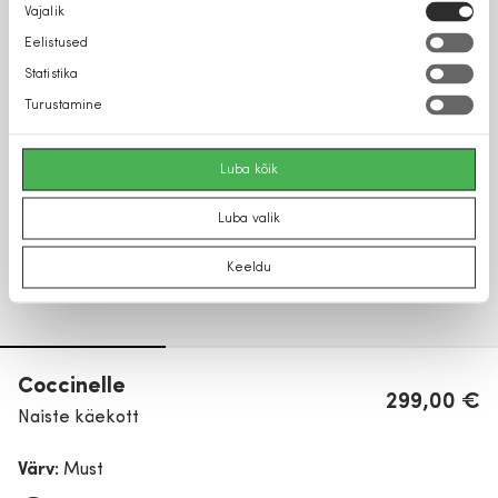
Nõusoleku
Vajalik
valik
Eelistused
Statistika
Turustamine
Luba kõik
Luba valik
Keeldu
Coccinelle
299,00 €
Naiste käekott
Värv:
Must