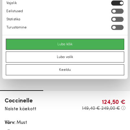
Nõusoleku
Vajalik
valik
Eelistused
Statistika
Turustamine
Luba kõik
Luba valik
Keeldu
Coccinelle
124,50 €
149,40 €
249,00 €
Naiste käekott
Värv:
Must