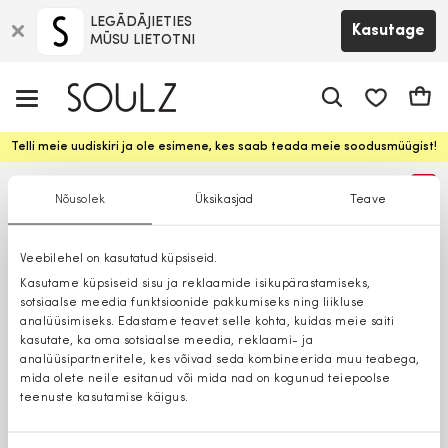
LEGĀDĀJIETIES
Kasutage
MŪSU LIETOTNI
app.shop.ui.
Ostuk
Telli meie uudiskiri ja ole esimene, kes saab teada meie soodusmüügist!
%
Nõusolek
Üksikasjad
Teave
Veebilehel on kasutatud küpsiseid.
Kasutame küpsiseid sisu ja reklaamide isikupärastamiseks,
sotsiaalse meedia funktsioonide pakkumiseks ning liikluse
analüüsimiseks. Edastame teavet selle kohta, kuidas meie saiti
kasutate, ka oma sotsiaalse meedia, reklaami- ja
analüüsipartneritele, kes võivad seda kombineerida muu teabega,
mida olete neile esitanud või mida nad on kogunud teiepoolse
teenuste kasutamise käigus.