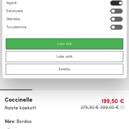
Nõusoleku
Vajalik
valik
Eelistused
Statistika
Turustamine
Luba kõik
Luba valik
Keeldu
Coccinelle
199,50 €
279,30 €
399,00 €
Naiste käekott
Värv:
Bordoo