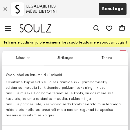
LEGĀDĀJIETIES
Kasutage
MŪSU LIETOTNI
app.shop.ui.
Ostuk
Telli meie uudiskiri ja ole esimene, kes saab teada meie soodusmüügist!
%
Nõusolek
Üksikasjad
Teave
Veebilehel on kasutatud küpsiseid.
Kasutame küpsiseid sisu ja reklaamide isikupärastamiseks,
sotsiaalse meedia funktsioonide pakkumiseks ning liikluse
analüüsimiseks. Edastame teavet selle kohta, kuidas meie saiti
kasutate, ka oma sotsiaalse meedia, reklaami- ja
analüüsipartneritele, kes võivad seda kombineerida muu teabega,
mida olete neile esitanud või mida nad on kogunud teiepoolse
teenuste kasutamise käigus.