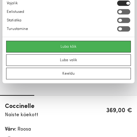
Nõusoleku
Vajalik
valik
Eelistused
Statistika
Turustamine
Luba kõik
Luba valik
Keeldu
Coccinelle
369,00 €
Naiste käekott
Värv:
Roosa