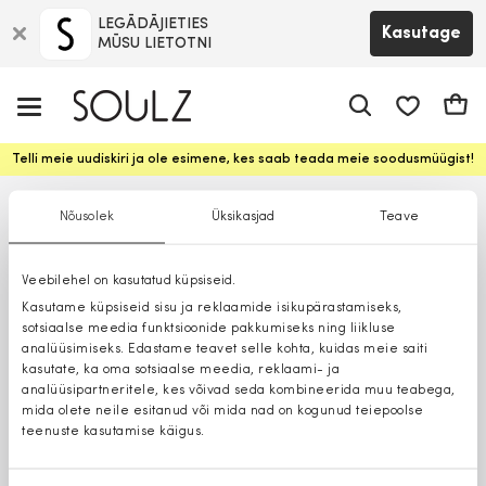
LEGĀDĀJIETIES
Kasutage
MŪSU LIETOTNI
app.shop.ui.
Ostuk
Telli meie uudiskiri ja ole esimene, kes saab teada meie soodusmüügist!
Nõusolek
Üksikasjad
Teave
Veebilehel on kasutatud küpsiseid.
Kasutame küpsiseid sisu ja reklaamide isikupärastamiseks,
sotsiaalse meedia funktsioonide pakkumiseks ning liikluse
analüüsimiseks. Edastame teavet selle kohta, kuidas meie saiti
kasutate, ka oma sotsiaalse meedia, reklaami- ja
analüüsipartneritele, kes võivad seda kombineerida muu teabega,
mida olete neile esitanud või mida nad on kogunud teiepoolse
teenuste kasutamise käigus.