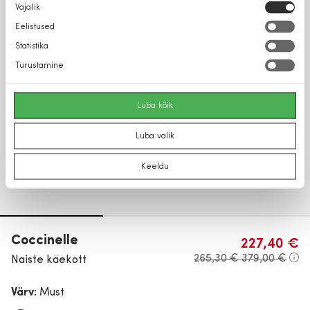
Nõusoleku
Vajalik
valik
Eelistused
Statistika
Turustamine
Luba kõik
Luba valik
Keeldu
Coccinelle
227,40 €
265,30 €
379,00 €
Naiste käekott
Värv:
Must