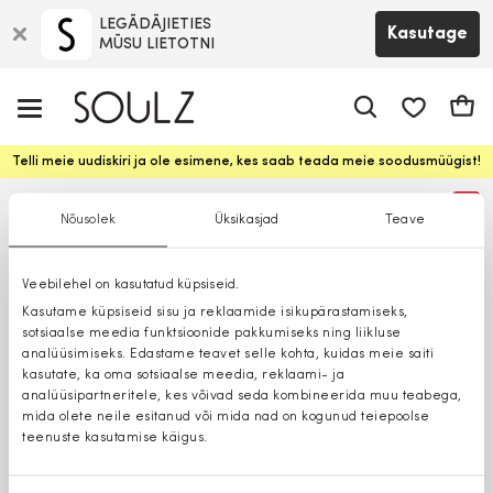
LEGĀDĀJIETIES
Kasutage
MŪSU LIETOTNI
app.shop.ui.
Ostuk
Telli meie uudiskiri ja ole esimene, kes saab teada meie soodusmüügist!
%
Nõusolek
Üksikasjad
Teave
Veebilehel on kasutatud küpsiseid.
Kasutame küpsiseid sisu ja reklaamide isikupärastamiseks,
sotsiaalse meedia funktsioonide pakkumiseks ning liikluse
analüüsimiseks. Edastame teavet selle kohta, kuidas meie saiti
kasutate, ka oma sotsiaalse meedia, reklaami- ja
analüüsipartneritele, kes võivad seda kombineerida muu teabega,
mida olete neile esitanud või mida nad on kogunud teiepoolse
teenuste kasutamise käigus.