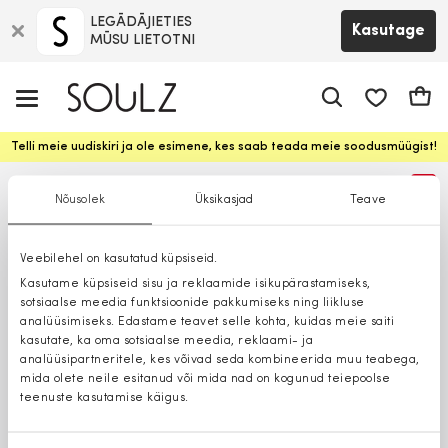
LEGĀDĀJIETIES
Kasutage
MŪSU LIETOTNI
app.shop.ui.
Ostuk
Telli meie uudiskiri ja ole esimene, kes saab teada meie soodusmüügist!
%
Nõusolek
Üksikasjad
Teave
Veebilehel on kasutatud küpsiseid.
Kasutame küpsiseid sisu ja reklaamide isikupärastamiseks,
sotsiaalse meedia funktsioonide pakkumiseks ning liikluse
analüüsimiseks. Edastame teavet selle kohta, kuidas meie saiti
kasutate, ka oma sotsiaalse meedia, reklaami- ja
analüüsipartneritele, kes võivad seda kombineerida muu teabega,
mida olete neile esitanud või mida nad on kogunud teiepoolse
teenuste kasutamise käigus.