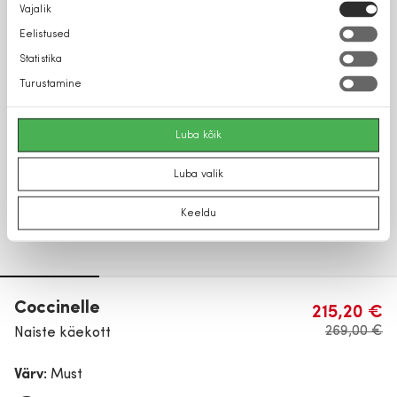
Nõusoleku
Vajalik
valik
Eelistused
Statistika
Turustamine
Luba kõik
Luba valik
Keeldu
Coccinelle
215,20 €
269,00 €
Naiste käekott
Värv:
Must