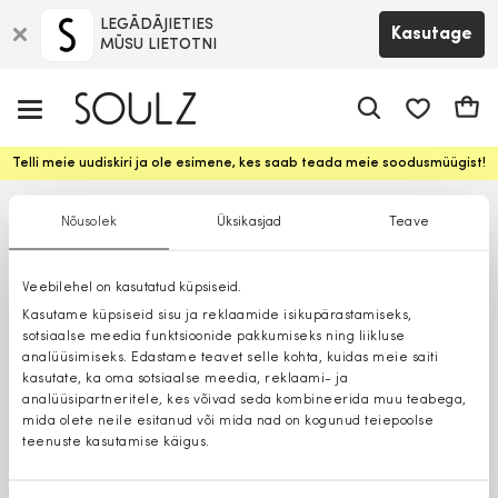
LEGĀDĀJIETIES
Kasutage
MŪSU LIETOTNI
app.shop.ui.
Ostuk
Telli meie uudiskiri ja ole esimene, kes saab teada meie soodusmüügist!
Nõusolek
Üksikasjad
Teave
Veebilehel on kasutatud küpsiseid.
Kasutame küpsiseid sisu ja reklaamide isikupärastamiseks,
sotsiaalse meedia funktsioonide pakkumiseks ning liikluse
analüüsimiseks. Edastame teavet selle kohta, kuidas meie saiti
kasutate, ka oma sotsiaalse meedia, reklaami- ja
analüüsipartneritele, kes võivad seda kombineerida muu teabega,
mida olete neile esitanud või mida nad on kogunud teiepoolse
teenuste kasutamise käigus.