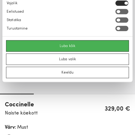
Nõusoleku
Vajalik
valik
Eelistused
Statistika
Turustamine
Luba kõik
Luba valik
Keeldu
Coccinelle
329,00 €
Naiste käekott
Värv:
Must