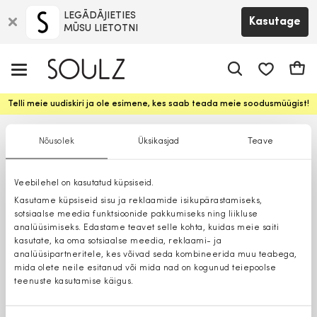
LEGĀDĀJIETIES
Kasutage
MŪSU LIETOTNI
app.shop.ui.
Ostuk
Telli meie uudiskiri ja ole esimene, kes saab teada meie soodusmüügist!
Nõusolek
Üksikasjad
Teave
Veebilehel on kasutatud küpsiseid.
Kasutame küpsiseid sisu ja reklaamide isikupärastamiseks,
sotsiaalse meedia funktsioonide pakkumiseks ning liikluse
analüüsimiseks. Edastame teavet selle kohta, kuidas meie saiti
kasutate, ka oma sotsiaalse meedia, reklaami- ja
analüüsipartneritele, kes võivad seda kombineerida muu teabega,
mida olete neile esitanud või mida nad on kogunud teiepoolse
teenuste kasutamise käigus.