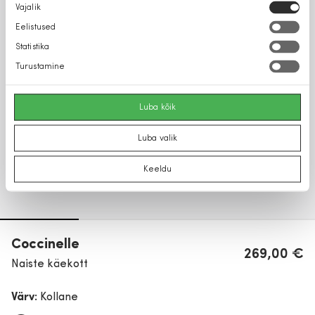
Nõusoleku
Vajalik
valik
Eelistused
Statistika
Turustamine
Luba kõik
Luba valik
Keeldu
Coccinelle
269,00 €
Naiste käekott
Värv:
Kollane