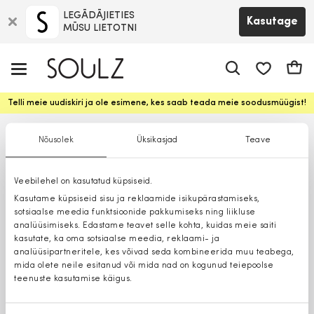
LEGĀDĀJIETIES
Kasutage
MŪSU LIETOTNI
app.shop.ui.
Ostuk
Telli meie uudiskiri ja ole esimene, kes saab teada meie soodusmüügist!
Nõusolek
Üksikasjad
Teave
Veebilehel on kasutatud küpsiseid.
Kasutame küpsiseid sisu ja reklaamide isikupärastamiseks,
sotsiaalse meedia funktsioonide pakkumiseks ning liikluse
analüüsimiseks. Edastame teavet selle kohta, kuidas meie saiti
kasutate, ka oma sotsiaalse meedia, reklaami- ja
analüüsipartneritele, kes võivad seda kombineerida muu teabega,
mida olete neile esitanud või mida nad on kogunud teiepoolse
teenuste kasutamise käigus.