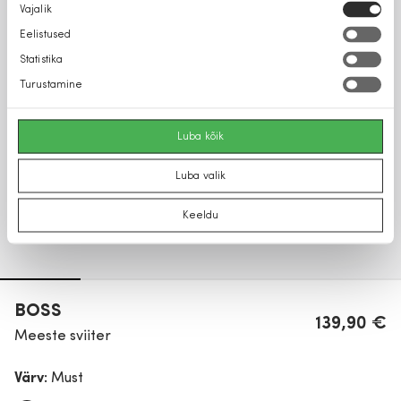
Nõusoleku
Vajalik
valik
Eelistused
Statistika
Turustamine
Luba kõik
Luba valik
Keeldu
BOSS
139,90 €
Meeste sviiter
Värv:
Must