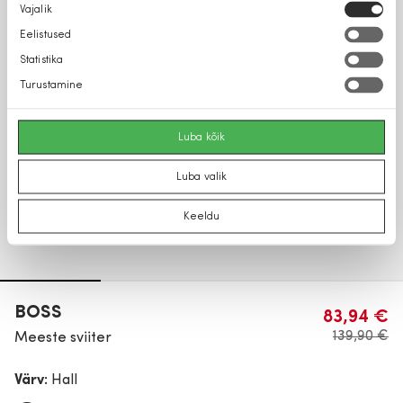
Nõusoleku
Vajalik
valik
Eelistused
Statistika
Turustamine
Luba kõik
Luba valik
Keeldu
BOSS
83,94 €
139,90 €
Meeste sviiter
Värv:
Hall