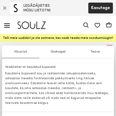
LEGĀDĀJIETIES
Kasutage
MŪSU LIETOTNI
app.shop.ui.
Ostuk
Telli meie uudiskiri ja ole esimene, kes saab teada meie soodusmüügist!
%
Nõusolek
Üksikasjad
Teave
Veebilehel on kasutatud küpsiseid.
Kasutame küpsiseid sisu ja reklaamide isikupärastamiseks,
sotsiaalse meedia funktsioonide pakkumiseks ning liikluse
analüüsimiseks. Edastame teavet selle kohta, kuidas meie saiti
kasutate, ka oma sotsiaalse meedia, reklaami- ja
analüüsipartneritele, kes võivad seda kombineerida muu teabega,
mida olete neile esitanud või mida nad on kogunud teiepoolse
teenuste kasutamise käigus.